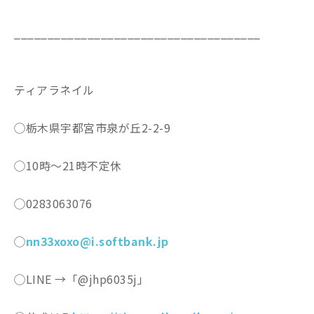
_____________________________________
ティアラネイル
◯栃木県宇都宮市泉が丘2-2-9
◯10時〜21時不定休
◯0283063076
◯
nn33xoxo@i.softbank.jp
◯LINE →「@jhp6035j」