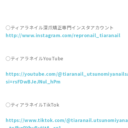
◯ティアラネイル深爪矯正専門インスタアカウント
http://www.instagram.com/repronail_tiaranail
◯ティアラネイルYouTube
https://youtube.com/@tiaranail_utsunomiyanails
si=rsFDwBJeJNul_hPm
◯ティアラネイルTikTok
https://www.tiktok.com/@tiaranail.utsunomiyana
_t=8knRYbyBvHt&_r=1