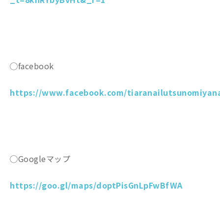
◯facebook
https://www.facebook.com/tiaranailutsunomiyana
◯Googleマップ
https://goo.gl/maps/doptPisGnLpFwBfWA