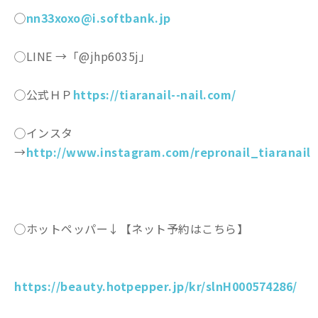
◯
nn33xoxo@i.softbank.jp
◯LINE →「@jhp6035j」
◯公式ＨＰ
https://tiaranail--nail.com/
◯インスタ
→
http://www.instagram.com/repronail_tiaranail
◯ホットペッパー↓【ネット予約はこちら】
https://beauty.hotpepper.jp/kr/slnH000574286/