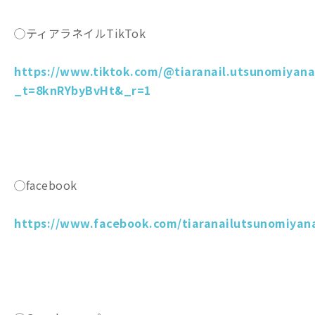
◯ティアラネイルTikTok
https://www.tiktok.com/@tiaranail.utsunomiyana
_t=8knRYbyBvHt&_r=1
◯facebook
https://www.facebook.com/tiaranailutsunomiyana