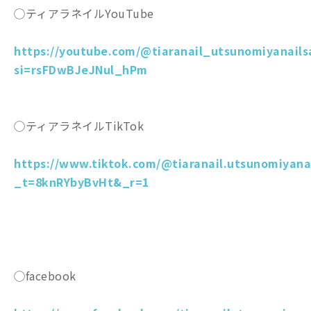
◯ティアラネイルYouTube
https://youtube.com/@tiaranail_utsunomiyanails
si=rsFDwBJeJNul_hPm
◯ティアラネイルTikTok
https://www.tiktok.com/@tiaranail.utsunomiyana
_t=8knRYbyBvHt&_r=1
◯facebook