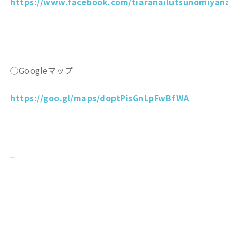
https://www.facebook.com/tiaranailutsunomiyana
◯Googleマップ
https://goo.gl/maps/doptPisGnLpFwBfWA
_