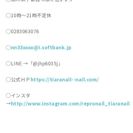
◯10時〜21時不定休
◯0283063076
◯
nn33xoxo@i.softbank.jp
◯LINE →「@jhp6035j」
◯公式ＨＰ
https://tiaranail--nail.com/
◯インスタ
→
http://www.instagram.com/repronail_tiaranail