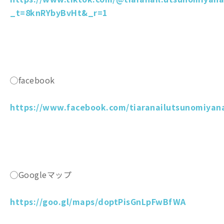
_t=8knRYbyBvHt&_r=1
◯facebook
https://www.facebook.com/tiaranailutsunomiyana
◯Googleマップ
https://goo.gl/maps/doptPisGnLpFwBfWA