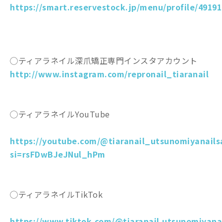
https://smart.reservestock.jp/menu/profile/49191
◯ティアラネイル深爪矯正専門インスタアカウント
http://www.instagram.com/repronail_tiaranail
◯ティアラネイルYouTube
https://youtube.com/@tiaranail_utsunomiyanails
si=rsFDwBJeJNul_hPm
◯ティアラネイルTikTok
https://www.tiktok.com/@tiaranail.utsunomiyana