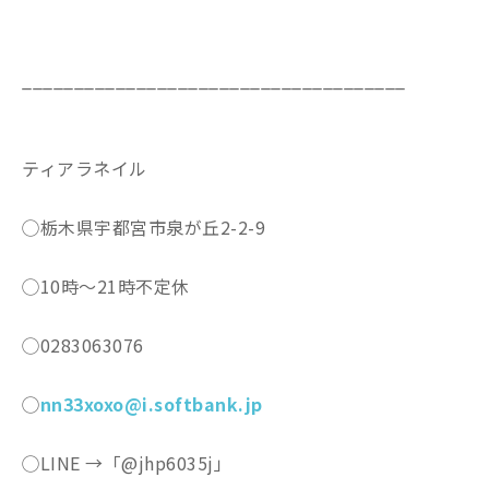
_____________________________________
ティアラネイル
◯栃木県宇都宮市泉が丘2-2-9
◯10時〜21時不定休
◯0283063076
◯
nn33xoxo@i.softbank.jp
◯LINE →「@jhp6035j」