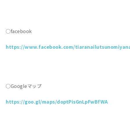
◯facebook
https://www.facebook.com/tiaranailutsunomiyana
◯Googleマップ
https://goo.gl/maps/doptPisGnLpFwBfWA