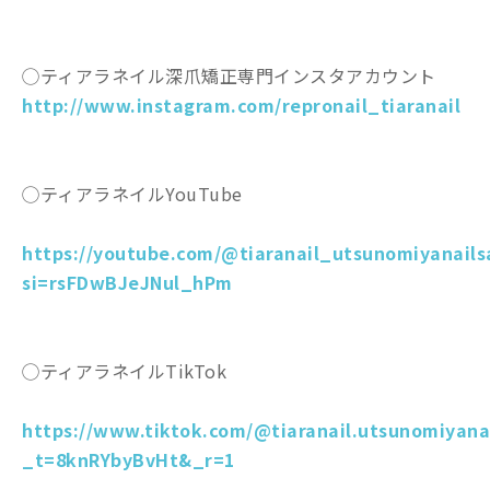
◯ティアラネイル深爪矯正専門インスタアカウント
http://www.instagram.com/repronail_tiaranail
◯ティアラネイルYouTube
https://youtube.com/@tiaranail_utsunomiyanails
si=rsFDwBJeJNul_hPm
◯ティアラネイルTikTok
https://www.tiktok.com/@tiaranail.utsunomiyana
_t=8knRYbyBvHt&_r=1