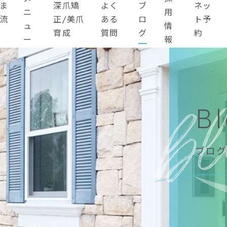
ま
深爪矯
よく
ブ
ネッ
ニ
用
流
正/美爪
ある
ロ
ト予
ュ
情
育成
質問
グ
約
ー
報
B
ブログ