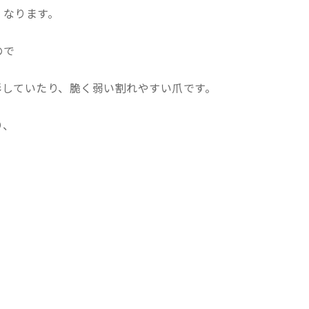
くなります。
ので
形していたり、脆く弱い割れやすい爪です。
り、
。