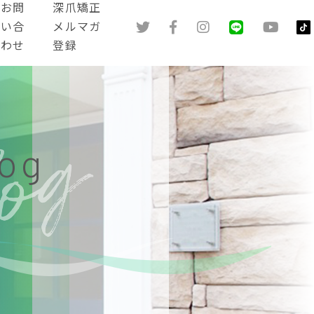
お問
深爪矯正
い合
メルマガ
わせ
登録
log