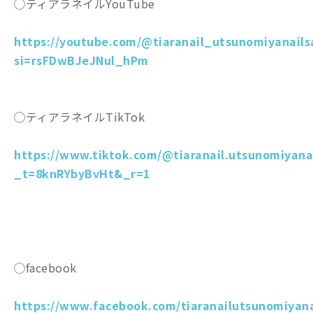
◯ティアラネイルYouTube
https://youtube.com/@tiaranail_utsunomiyanails
si=rsFDwBJeJNul_hPm
◯ティアラネイルTikTok
https://www.tiktok.com/@tiaranail.utsunomiyana
_t=8knRYbyBvHt&_r=1
◯facebook
https://www.facebook.com/tiaranailutsunomiyana