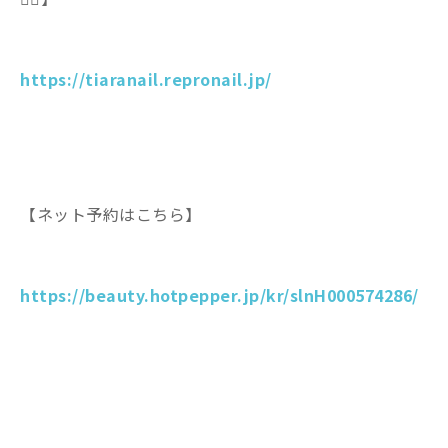
https://tiaranail.repronail.jp/
【ネット予約はこちら】
https://beauty.hotpepper.jp/kr/slnH000574286/