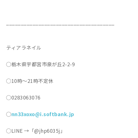
_____________________________________
ティアラネイル
◯栃木県宇都宮市泉が丘2-2-9
◯10時〜21時不定休
◯0283063076
◯
nn33xoxo@i.softbank.jp
◯LINE →「@jhp6035j」