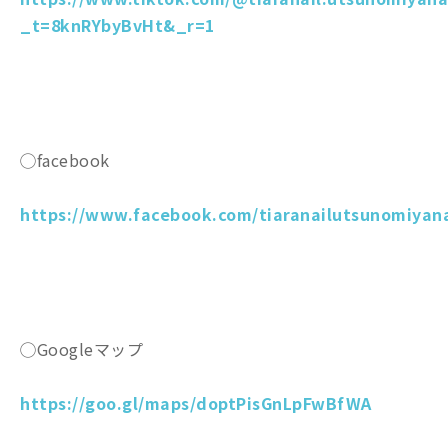
_t=8knRYbyBvHt&_r=1
◯facebook
https://www.facebook.com/tiaranailutsunomiyana
◯Googleマップ
https://goo.gl/maps/doptPisGnLpFwBfWA