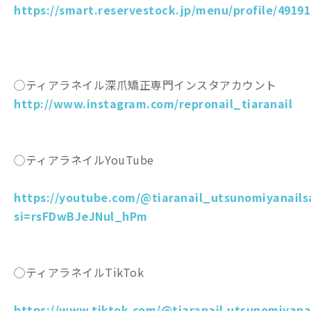
https://smart.reservestock.jp/menu/profile/49191
◯ティアラネイル深爪矯正専門インスタアカウント
http://www.instagram.com/repronail_tiaranail
◯ティアラネイルYouTube
https://youtube.com/@tiaranail_utsunomiyanails
si=rsFDwBJeJNul_hPm
◯ティアラネイルTikTok
https://www.tiktok.com/@tiaranail.utsunomiyana