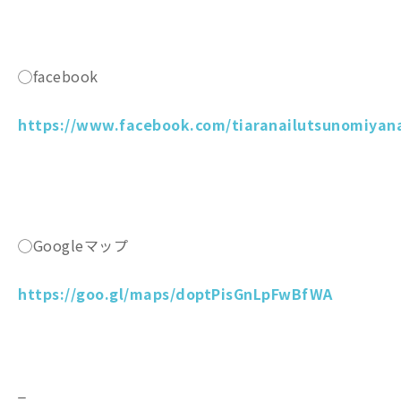
◯facebook
https://www.facebook.com/tiaranailutsunomiyana
◯Googleマップ
https://goo.gl/maps/doptPisGnLpFwBfWA
_