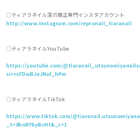
◯ティアラネイル深爪矯正専門インスタアカウント
http://www.instagram.com/repronail_tiaranail
◯ティアラネイルYouTube
https://youtube.com/@tiaranail_utsunomiyanails
si=rsFDwBJeJNul_hPm
◯ティアラネイルTikTok
https://www.tiktok.com/@tiaranail.utsunomiyana
_t=8knRYbyBvHt&_r=1