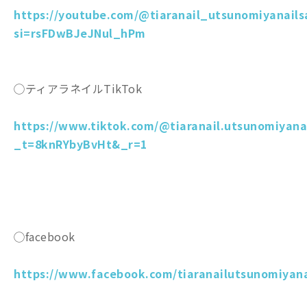
https://youtube.com/@tiaranail_utsunomiyanails
si=rsFDwBJeJNul_hPm
◯ティアラネイルTikTok
https://www.tiktok.com/@tiaranail.utsunomiyana
_t=8knRYbyBvHt&_r=1
◯facebook
https://www.facebook.com/tiaranailutsunomiyana