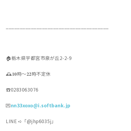
_____________________________________
🏠栃木県宇都宮市泉が丘2-2-9
🕰𝟏𝟎時〜𝟐𝟐時不定休
☎️0283063076
💌
nn33xoxo@i.softbank.jp
LINE ➪「@jhp6035j」