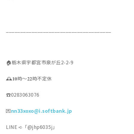
_____________________________________
🏠栃木県宇都宮市泉が丘2-2-9
🕰𝟏𝟎時〜𝟐𝟐時不定休
☎️0283063076
💌
nn33xoxo@i.softbank.jp
LINE ➪「@jhp6035j」