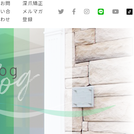
お問
深爪矯正
い合
メルマガ
わせ
登録
log