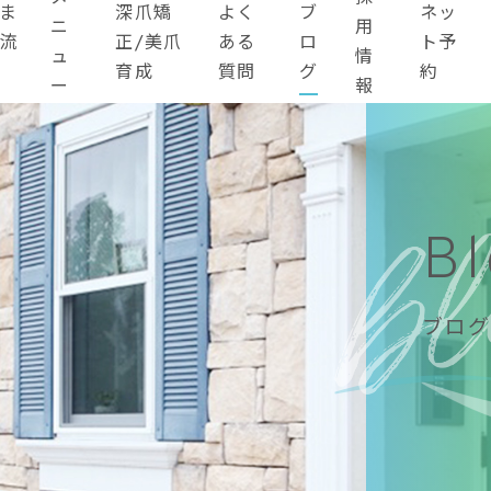
ま
深爪矯
よく
ブ
ネッ
ニ
用
流
正/美爪
ある
ロ
ト予
ュ
情
育成
質問
グ
約
ー
報
B
ブログ