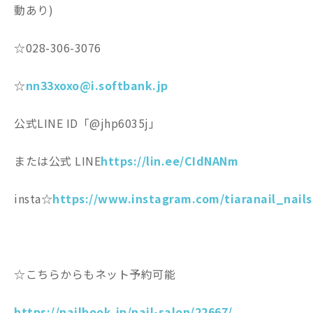
動あり)
☆028-306-3076
☆
nn33xoxo@i.softbank.jp
公式LINE ID「@jhp6035j」
または公式 LINE
https://lin.ee/CIdNANm
insta☆
https://www.instagram.com/tiaranail_nails
☆こちらからもネット予約可能
https://nailbook.jp/nail-salon/22667/