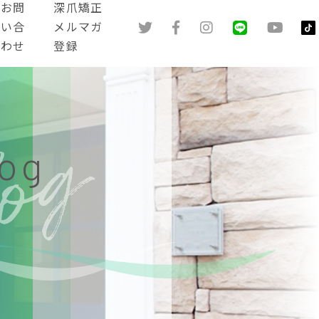
お問
深爪矯正
い合
メルマガ
わせ
登録
log