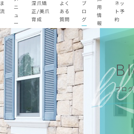
ま
深爪矯
よく
ブ
ネッ
ニ
用
流
正/美爪
ある
ロ
ト予
ュ
情
育成
質問
グ
約
ー
報
B
ブログ