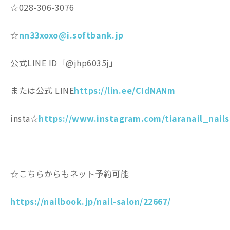
☆028-306-3076
☆
nn33xoxo@i.softbank.jp
公式LINE ID「@jhp6035j」
または公式 LINE
https://lin.ee/CIdNANm
insta☆
https://www.instagram.com/tiaranail_nails
☆こちらからもネット予約可能
https://nailbook.jp/nail-salon/22667/