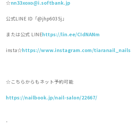
☆
nn33xoxo@i.softbank.jp
公式LINE ID「@jhp6035j」
または公式 LINE
https://lin.ee/CIdNANm
insta☆
https://www.instagram.com/tiaranail_nails
☆こちらからもネット予約可能
https://nailbook.jp/nail-salon/22667/
-